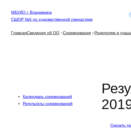
Перейти
МБУДО г. Владимира
к
СШОР №5 по художественной гимнастике
содержимому
Главная
Сведения об ОО
Соревнования
Родителям и учащ
Рез
Календарь соревнований
2019
Результаты соревнований
Скачать т