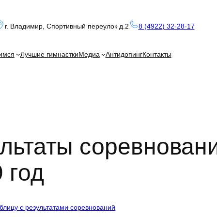
г. Владимир, Спортивный переулок д.2
8 (4922) 32-28-17
имся
Лучшие гимнастки
Медиа
Антидопинг
Контакты
ультаты соревнован
 год
аблицу с результатами соревнований