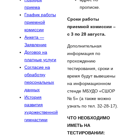
прописке.
приема
График работы
Сроки работы
приемной
приемной комиссии –
комиссии
с 3 по 28 августа.
Анкета —
Заявление
Дополнительная
Договор на
информация по
платные услуги
прохождению
Согласие на
тестирования, сроки и
обработку
время будут вывешены
персональных
на информационном
данных
стенде МБУДО «СШОР
История
№ 5» (а также можно
развития
узнать по тел. 32-28-17).
художественной
ЧТО НЕОБХОДИМО
гимнастики
ИМЕТЬ НА
ТЕСТИРОВАНИИ: